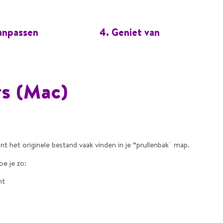
anpassen
4. Geniet van
rs (Mac)
t het originele bestand vaak vinden in je “prullenbak¨ map.
oe je zo:
nt