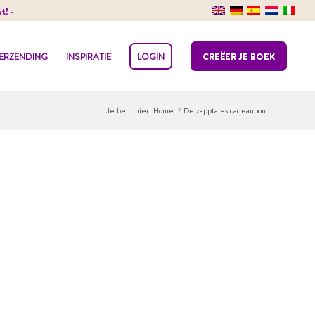
t! -
VERZENDING
INSPIRATIE
LOGIN
CREËER JE BOEK
Je bent hier
Home
/
De zapptales cadeaubon