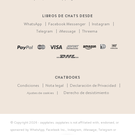
LIBROS DE CHATS DESDE
WhatsApp
Facebook Messenger
Instagram
Telegram
iMessage
Threema
CHATBOOKS
Condiciones
Nota legal
Declaración de Privacidad
Derecho de desistimiento
Ajustes de cookies
© Copyright
2026 - zapptales. zapptales is not affiliated with, endorsed, or
sponsored by WhatsApp, Facebook Inc., Instagram, iMessage, Telegram or