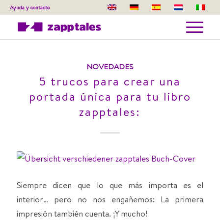
Ayuda y contacto
Listado de la categoría: Novedades
Estás aquí
Inicio
/
Blog
/
Todo sobre zapptales
/
Novedades
NOVEDADES
5 trucos para crear una
portada única para tu libro
zapptales:
Siempre dicen que lo que más importa es el
interior… pero no nos engañemos: La primera
impresión también cuenta. ¡Y mucho!